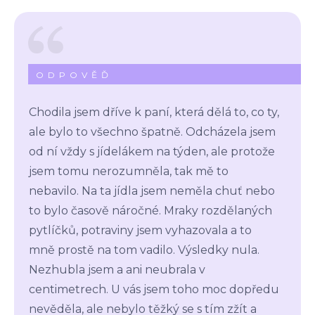
ODPOVĚĎ
Chodila jsem dříve k paní, která dělá to, co ty,
ale bylo to všechno špatně. Odcházela jsem
od ní vždy s jídelákem na týden, ale protože
jsem tomu nerozumněla, tak mě to
nebavilo. Na ta jídla jsem neměla chuť nebo
to bylo časově náročné. Mraky rozdělaných
pytlíčků, potraviny jsem vyhazovala a to
mně prostě na tom vadilo. Výsledky nula.
Nezhubla jsem a ani neubrala v
centimetrech. U vás jsem toho moc dopředu
nevěděla, ale nebylo těžký se s tím zžít a