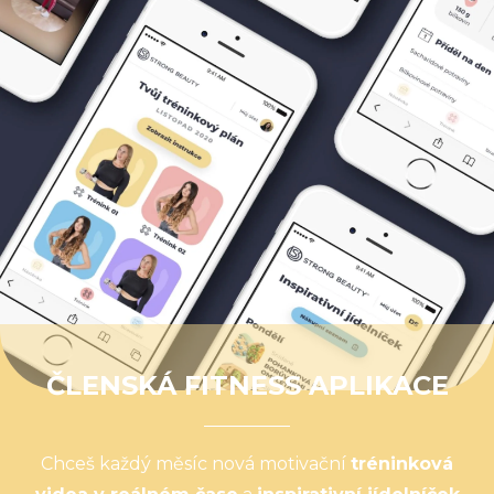
ČLENSKÁ FITNESS APLIKACE
Chceš každý měsíc nová motivační
tréninková