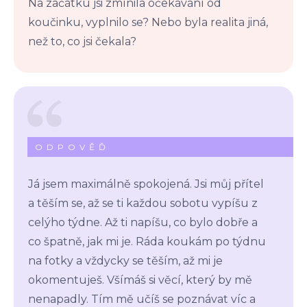
Na začátku jsi zmínila očekávání od
koučinku, vyplnilo se? Nebo byla realita jiná,
než to, co jsi čekala?
ODPOVĚĎ
Já jsem maximálně spokojená. Jsi můj přítel
a těším se, až se ti každou sobotu vypíšu z
celýho týdne. Až ti napíšu, co bylo dobře a
co špatně, jak mi je. Ráda koukám po týdnu
na fotky a vždycky se těším, až mi je
okomentuješ. Všímáš si věcí, který by mě
nenapadly. Tím mě učíš se poznávat víc a