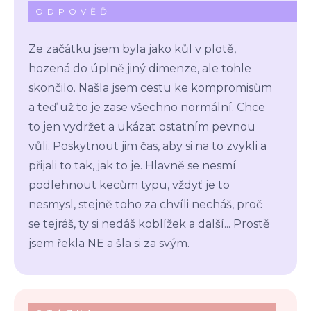
ODPOVĚĎ
Ze začátku jsem byla jako kůl v plotě,
hozená do úplně jiný dimenze, ale tohle
skončilo. Našla jsem cestu ke kompromisům
a teď už to je zase všechno normální. Chce
to jen vydržet a ukázat ostatním pevnou
vůli. Poskytnout jim čas, aby si na to zvykli a
přijali to tak, jak to je. Hlavně se nesmí
podlehnout kecům typu, vždyť je to
nesmysl, stejně toho za chvíli necháš, proč
se tejráš, ty si nedáš koblížek a další... Prostě
jsem řekla NE a šla si za svým.