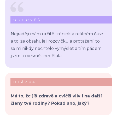
ODPOVĚĎ
Nejraději mám určitě trénink v reálném čase
a to, že obsahuje i rozcvičku a protažení, to
se mi nikdy nechtělo vymýšlet a tím pádem
jsem to vesměs nedělala.
OTÁZKA
Má to, že jíš zdravě a cvičíš vliv i na další
členy tvé rodiny? Pokud ano, jaký?