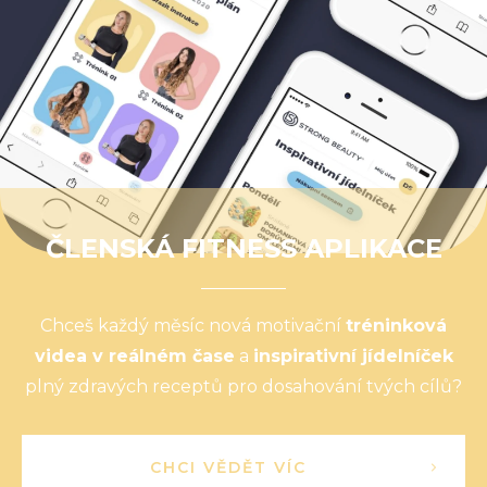
ČLENSKÁ FITNESS APLIKACE
Chceš každý měsíc nová motivační
tréninková
videa v reálném čase
a
inspirativní jídelníček
plný zdravých receptů pro dosahování tvých cílů?
CHCI VĚDĚT VÍC