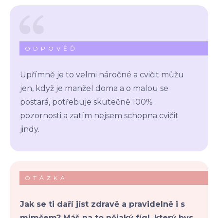
ODPOVĚĎ
Upřímně je to velmi náročné a cvičit můžu
jen, když je manžel doma a o malou se
postará, potřebuje skutečně 100%
pozornosti a zatím nejsem schopna cvičit
jindy.
OTÁZKA
Jak se ti daří jíst zdravě a pravidelně i s
mimčem? Máš na to nějaký fígl, který bys