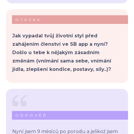
OTÁZKA
Jak vypadal tvůj životní styl před
zahájením členství ve SB app a nyní?
Došlo u tebe k nějakým zásadním
změnám (vnímání sama sebe, vnímání
jídla, zlepšení kondice, postavy, síly..)?
ODPOVĚĎ
Nyní jsem 9 měsíců po porodu a jelikož jsem