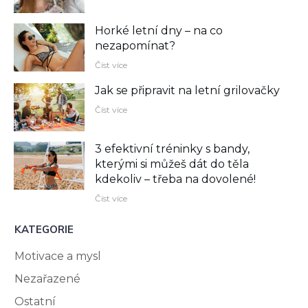
Horké letní dny – na co
nezapomínat?
Číst více
Jak se připravit na letní grilovačky
Číst více
3 efektivní tréninky s bandy,
kterými si můžeš dát do těla
kdekoliv –⁠ třeba na dovolené!
Číst více
KATEGORIE
Motivace a mysl
Nezařazené
Ostatní