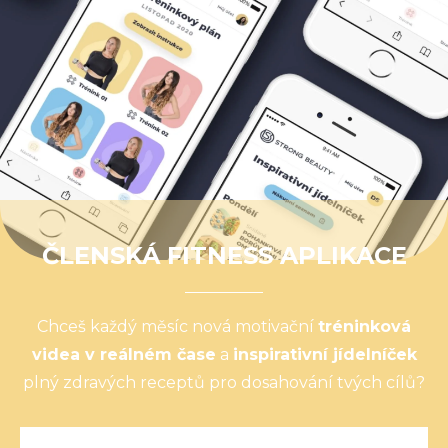
ČLENSKÁ FITNESS APLIKACE
Chceš každý měsíc nová motivační
tréninková
videa v reálném čase
a
inspirativní jídelníček
plný zdravých receptů pro dosahování tvých cílů?