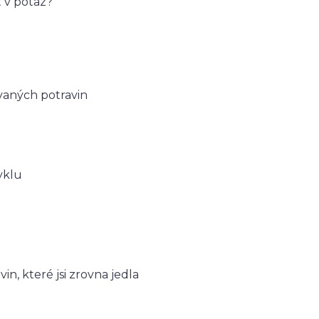
 v potaz?
ovaných potravin
yklu
avin, které jsi zrovna jedla