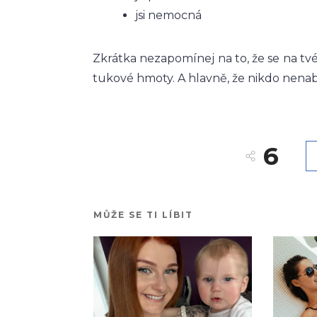
jsi nemocná
Zkrátka nezapomínej na to, že se na tv
tukové hmoty. A hlavně, že nikdo nenab
6
MŮŽE SE TI LÍBIT