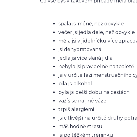
Co vše bys v takovém případě měla brát
spala jsi méně, než obvykle
večer jsi jedla déle, než obvykle
měla jsi v jídelníčku více zprac
jsi dehydratovaná
jedla jsi více slaná jídla
nebyla jsi pravidelně na toaletě
jsi v určité fázi menstruačního c
pila jsi alkohol
byla jsi delší dobu na cestách
vážíš se na jiné váze
trpíš alergiemi
jsi citlivější na určité druhy potr
máš hodně stresu
jsi po těžkém tréninku