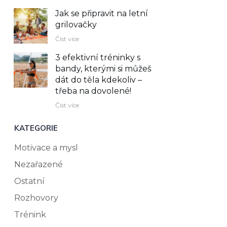
Jak se připravit na letní
grilovačky
Číst více
3 efektivní tréninky s
bandy, kterými si můžeš
dát do těla kdekoliv –⁠
třeba na dovolené!
Číst více
KATEGORIE
Motivace a mysl
Nezařazené
Ostatní
Rozhovory
Trénink