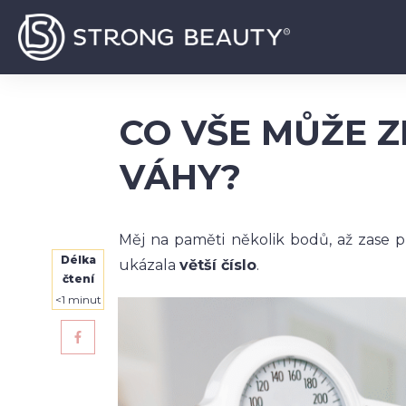
CO VŠE MŮŽE Z
VÁHY?
Měj na paměti několik bodů, až zase př
Délka
ukázala
větší číslo
.
čtení
<1
minut