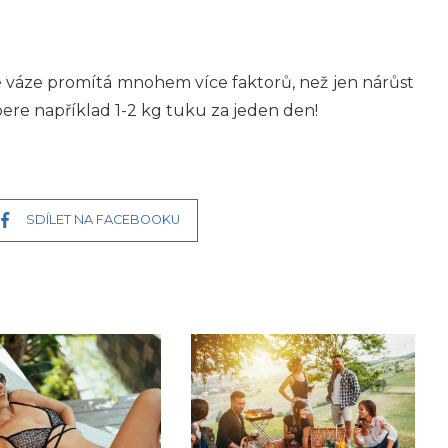
é váze promítá mnohem více faktorů, než jen nárůst
ere například 1-2 kg tuku za jeden den!
SDÍLET NA FACEBOOKU