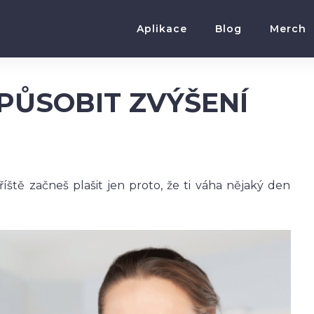
Aplikace
Blog
Merch
PŮSOBIT ZVÝŠENÍ
íště začneš plašit jen proto, že ti váha nějaký den