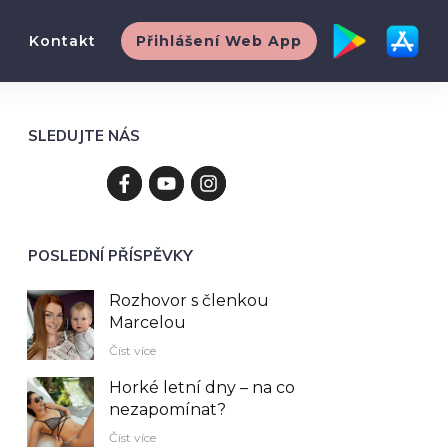
Kontakt
Přihlášení Web App
SLEDUJTE NÁS
POSLEDNÍ PŘÍSPĚVKY
Rozhovor s členkou
Marcelou
Číst více
Horké letní dny – na co
nezapomínat?
Číst více