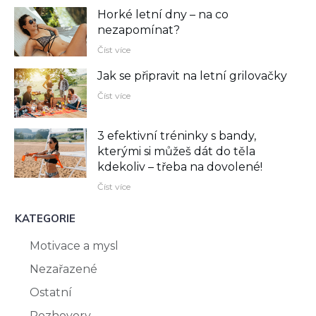
Horké letní dny – na co
nezapomínat?
Číst více
Jak se připravit na letní grilovačky
Číst více
3 efektivní tréninky s bandy,
kterými si můžeš dát do těla
kdekoliv –⁠ třeba na dovolené!
Číst více
KATEGORIE
Motivace a mysl
Nezařazené
Ostatní
Rozhovory