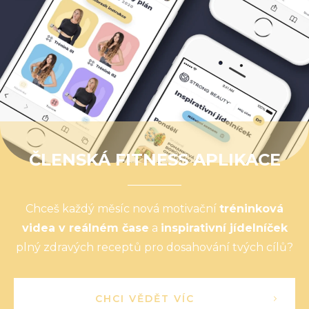
ČLENSKÁ FITNESS APLIKACE
Chceš každý měsíc nová motivační
tréninková
videa v reálném čase
a
inspirativní jídelníček
plný zdravých receptů pro dosahování tvých cílů?
CHCI VĚDĚT VÍC