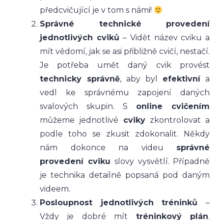
předcvičující je v tom s námi!
Správné technické provedení
jednotlivých cviků
– Vidět název cviku a
mít vědomí, jak se asi přibližně cvičí, nestačí.
Je potřeba umět daný cvik provést
technicky správně
, aby byl
efektivní
a
vedl ke správnému zapojení daných
svalových skupin. S
online cvičením
můžeme jednotlivé
cviky
zkontrolovat a
podle toho se zkusit zdokonalit. Někdy
nám dokonce na videu
správné
provedení
cviku
slovy vysvětlí. Případně
je technika detailně popsaná pod daným
videem.
Posloupnost jednotlivých tréninků
–
Vždy je dobré mít
tréninkový plán
.