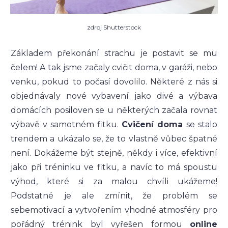
zdroj Shutterstock
Základem překonání strachu je postavit se mu
čelem! A tak jsme začaly cvičit doma, v garáži, nebo
venku, pokud to počasí dovolilo. Některé z nás si
objednávaly nové vybavení jako divé a výbava
domácích posiloven se u některých začala rovnat
výbavě v samotném fitku.
Cvičení doma
se stalo
trendem a ukázalo se, že to vlastně vůbec špatné
není. Dokážeme být stejně, někdy i více, efektivní
jako při tréninku ve fitku, a navíc to má spoustu
výhod, které si za malou chvíli ukážeme!
Podstatné je ale zmínit, že problém se
sebemotivací a vytvořením vhodné atmosféry pro
pořádný trénink byl vyřešen formou
online