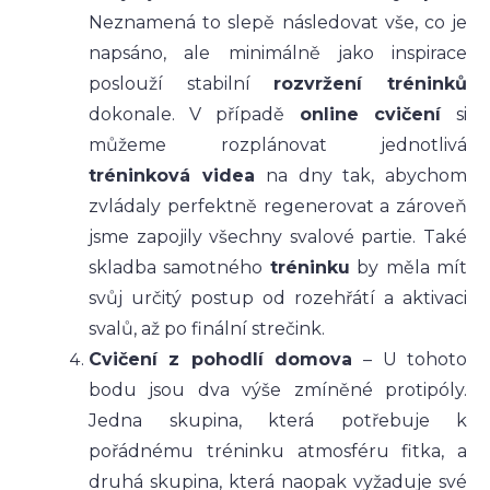
Neznamená to slepě následovat vše, co je
napsáno, ale minimálně jako inspirace
poslouží stabilní
rozvržení tréninků
dokonale. V případě
online cvičení
si
můžeme rozplánovat jednotlivá
tréninková videa
na dny tak, abychom
zvládaly perfektně regenerovat a zároveň
jsme zapojily všechny svalové partie. Také
skladba samotného
tréninku
by měla mít
svůj určitý postup od rozehřátí a aktivaci
svalů, až po finální strečink.
Cvičení z pohodlí domova
– U tohoto
bodu jsou dva výše zmíněné protipóly.
Jedna skupina, která potřebuje k
pořádnému tréninku atmosféru fitka, a
druhá skupina, která naopak vyžaduje své