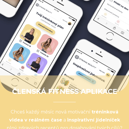
ČLENSKÁ FITNESS APLIKACE
Chceš každý měsíc nová motivační
tréninková
videa v reálném čase
a
inspirativní jídelníček
plný zdravých receptů pro dosahování tvých cílů?