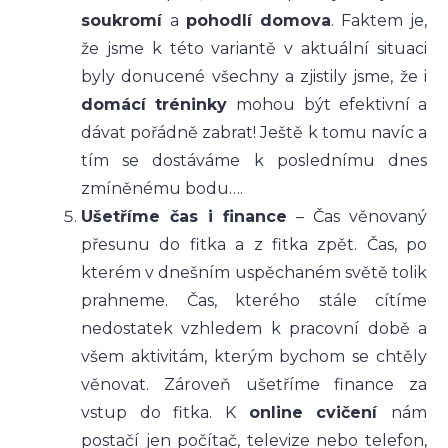
soukromí
a
pohodlí domova
. Faktem je,
že jsme k této variantě v aktuální situaci
byly donucené všechny a zjistily jsme, že i
domácí tréninky
mohou být efektivní a
dávat pořádně zabrat! Ještě k tomu navíc a
tím se dostáváme k poslednímu dnes
zmíněnému bodu….
Ušetříme čas i finance
– Čas věnovaný
přesunu do fitka a z fitka zpět. Čas, po
kterém v dnešním uspěchaném světě tolik
prahneme. Čas, kterého stále cítíme
nedostatek vzhledem k pracovní době a
všem aktivitám, kterým bychom se chtěly
věnovat. Zároveň ušetříme finance za
vstup do fitka. K
online cvičení
nám
postačí jen počítač, televize nebo telefon,