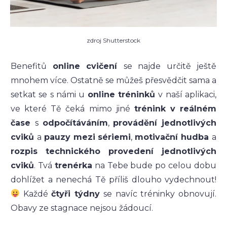
zdroj Shutterstock
Benefitů
online cvičení
se najde určitě ještě
mnohem více. Ostatně se můžeš přesvědčit sama a
setkat se s námi u
online tréninků
v naší aplikaci,
ve které Tě čeká mimo jiné
trénink v reálném
čase
s
odpočítáváním
,
provádění jednotlivých
cviků
a
pauzy mezi sériemi
,
motivační hudba
a
rozpis technického provedení jednotlivých
cviků
. Tvá
trenérka
na Tebe bude po celou dobu
dohlížet a nenechá Tě příliš dlouho vydechnout!
Každé
čtyři týdny
se navíc tréninky obnovují.
Obavy ze stagnace nejsou žádoucí.