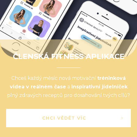
ČLENSKÁ FITNESS APLIKACE
Chceš každý měsíc nová motivační
tréninková
videa v reálném čase
a
inspirativní jídelníček
plný zdravých receptů pro dosahování tvých cílů?
CHCI VĚDĚT VÍC