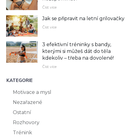
Číst více
Jak se připravit na letní grilovačky
Číst více
3 efektivní tréninky s bandy,
kterými si můžeš dát do těla
kdekoliv –⁠ třeba na dovolené!
Číst více
KATEGORIE
Motivace a mysl
Nezařazené
Ostatní
Rozhovory
Trénink