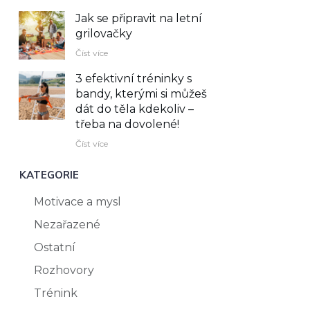
Jak se připravit na letní
grilovačky
Číst více
3 efektivní tréninky s
bandy, kterými si můžeš
dát do těla kdekoliv –⁠
třeba na dovolené!
Číst více
KATEGORIE
Motivace a mysl
Nezařazené
Ostatní
Rozhovory
Trénink