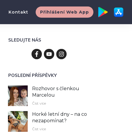
Kontakt
Přihlášení Web App
SLEDUJTE NÁS
POSLEDNÍ PŘÍSPĚVKY
Rozhovor s členkou
Marcelou
Číst více
Horké letní dny – na co
nezapomínat?
Číst více