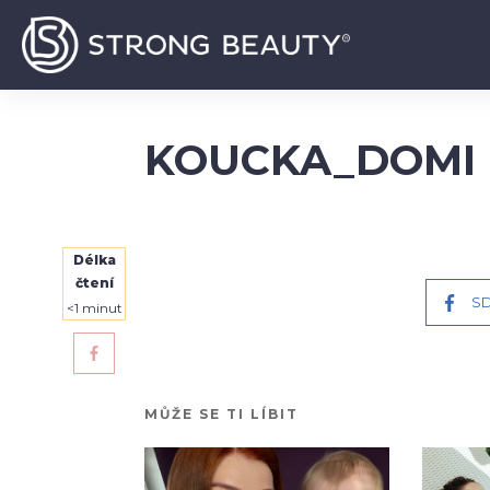
KOUCKA_DOMI
Délka
čtení
SD
<1
minut
MŮŽE SE TI LÍBIT