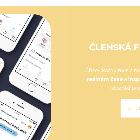
ČLENSKÁ F
Chceš každý měsíc n
reálném čase
a
insp
receptů pro
CHC