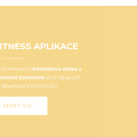
ITNESS APLIKACE
ová motivační
tréninková videa v
irativní jídelníček
plný zdravých
 dosahování tvých cílů?
I VĚDĚT VÍC