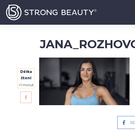
JANA_ROZHOV
Délka
čtení
<1
minut
SD