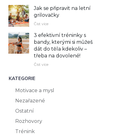
Jak se připravit na letní
grilovačky
Číst více
3 efektivní tréninky s
bandy, kterými si můžeš
dát do těla kdekoliv –⁠
třeba na dovolené!
Číst více
KATEGORIE
Motivace a mysl
Nezařazené
Ostatní
Rozhovory
Trénink