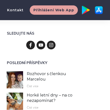
Kontakt
Přihlášení Web App
SLEDUJTE NÁS
POSLEDNÍ PŘÍSPĚVKY
Rozhovor s členkou
Marcelou
Číst více
Horké letní dny – na co
nezapomínat?
Číst více