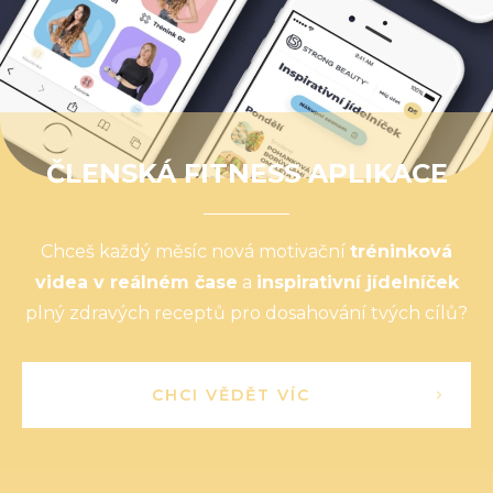
ČLENSKÁ FITNESS APLIKACE
Chceš každý měsíc nová motivační
tréninková
videa v reálném čase
a
inspirativní jídelníček
plný zdravých receptů pro dosahování tvých cílů?
CHCI VĚDĚT VÍC