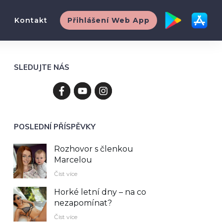
Kontakt
Přihlášení Web App
SLEDUJTE NÁS
POSLEDNÍ PŘÍSPĚVKY
Rozhovor s členkou
Marcelou
Číst více
Horké letní dny – na co
nezapomínat?
Číst více