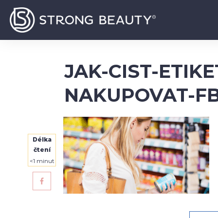
JAK-CIST-ETIK
NAKUPOVAT-F
Délka
čtení
<1
minut