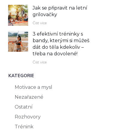
Jak se připravit na letní
grilovačky
Číst více
3 efektivní tréninky s
bandy, kterými si můžeš
dát do těla kdekoliv –⁠
třeba na dovolené!
Číst více
KATEGORIE
Motivace a mysl
Nezařazené
Ostatní
Rozhovory
Trénink