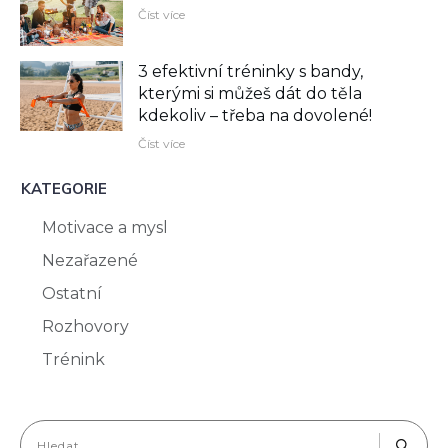
Číst více
3 efektivní tréninky s bandy,
kterými si můžeš dát do těla
kdekoliv –⁠ třeba na dovolené!
Číst více
KATEGORIE
Motivace a mysl
Nezařazené
Ostatní
Rozhovory
Trénink