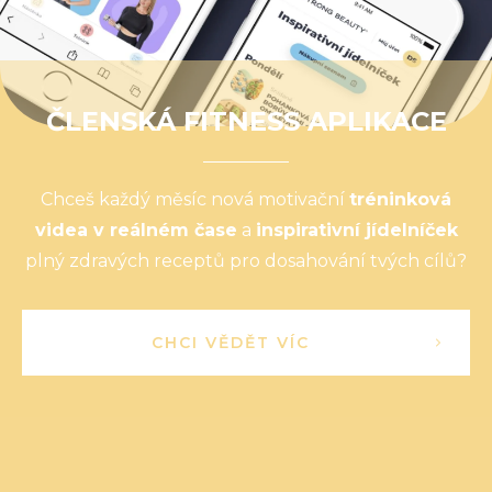
ČLENSKÁ FITNESS APLIKACE
Chceš každý měsíc nová motivační
tréninková
videa v reálném čase
a
inspirativní jídelníček
plný zdravých receptů pro dosahování tvých cílů?
CHCI VĚDĚT VÍC