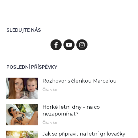
SLEDUJTE NÁS
POSLEDNÍ PŘÍSPĚVKY
Rozhovor s členkou Marcelou
Číst více
Horké letní dny – na co
nezapomínat?
Číst více
Jak se připravit na letní grilovačky