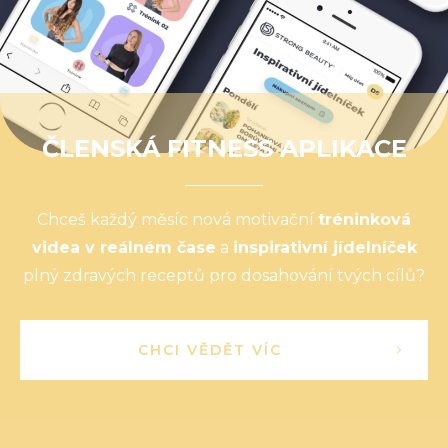
ČLENSKÁ FITNESS APLIKACE
Chceš každý měsíc nová motivační
tréninková
videa v reálném čase
a
inspirativní jídelníček
plný zdravých receptů pro dosahování tvých cílů?
CHCI VĚDĚT VÍC