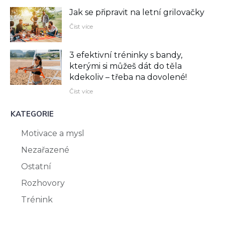
Jak se připravit na letní grilovačky
Číst více
3 efektivní tréninky s bandy,
kterými si můžeš dát do těla
kdekoliv –⁠ třeba na dovolené!
Číst více
KATEGORIE
Motivace a mysl
Nezařazené
Ostatní
Rozhovory
Trénink