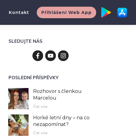
Kontakt
Přihlášení Web App
SLEDUJTE NÁS
POSLEDNÍ PŘÍSPĚVKY
Rozhovor s členkou
Marcelou
Číst více
Horké letní dny – na co
nezapomínat?
Číst více