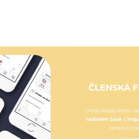
ČLENSKÁ F
Chceš každý měsíc n
reálném čase
a
insp
receptů pro