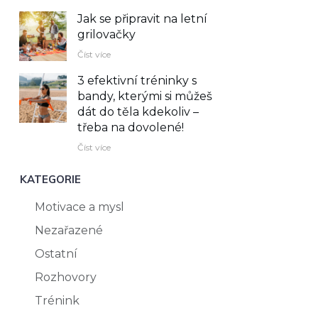
Jak se připravit na letní
grilovačky
Číst více
3 efektivní tréninky s
bandy, kterými si můžeš
dát do těla kdekoliv –⁠
třeba na dovolené!
Číst více
KATEGORIE
Motivace a mysl
Nezařazené
Ostatní
Rozhovory
Trénink