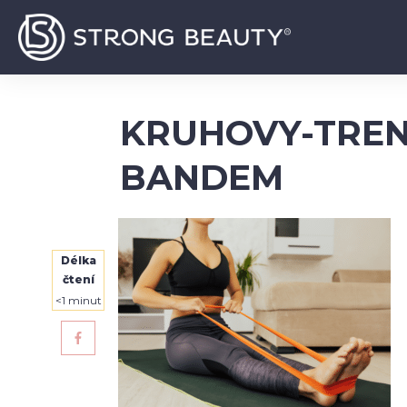
KRUHOVY-TREN
BANDEM
Délka
čtení
<1
minut