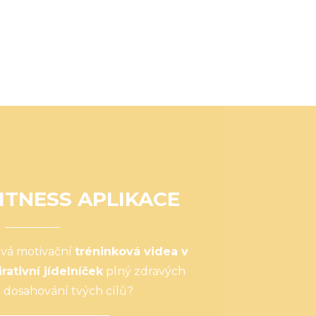
ITNESS APLIKACE
ová motivační
tréninková videa v
irativní jídelníček
plný zdravých
 dosahování tvých cílů?