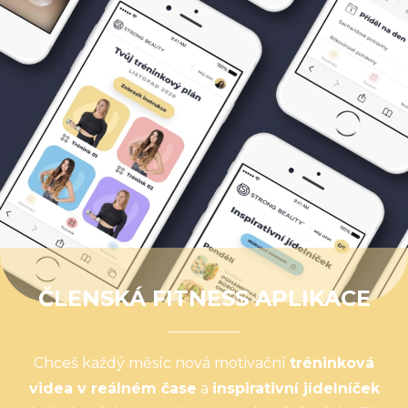
ČLENSKÁ FITNESS APLIKACE
Chceš každý měsíc nová motivační
tréninková
videa v reálném čase
a
inspirativní jídelníček