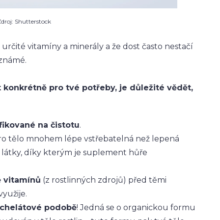
droj: Shutterstock
určité vitamíny a minerály a že dost často nestačí
ě známé.
 konkrétně pro tvé potřeby, je důležité vědět,
ifikované na čistotu
.
ro tělo mnohem lépe vstřebatelná než lepená
né látky, díky kterým je suplement hůře
ě vitamínů
(z rostlinných zdrojů) před těmi
využije.
h chelátové podobě
! Jedná se o organickou formu