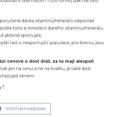
budován v těle rostlin – tuto formu pak tvé tělo
doporučená dávka vitamínů/minerálů odpovídá
 podle toho si množství daného vitamínu/minerálu
d aktivně sportuješ,
vyšší než u nesportující populace, pro kterou jsou
ází cenově o dost dráž, za to mají alespoň
vat jen na cenu a ne na kvalitu, je také dost
vyhazuješ oknem.
ty?
SDÍLET NA FACEBOOKU