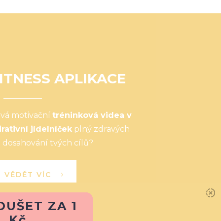
ITNESS APLIKACE
ová motivační
tréninková videa v
irativní jídelníček
plný zdravých
 dosahování tvých cílů?
I VĚDĚT VÍC
OUŠET ZA 1
Kč