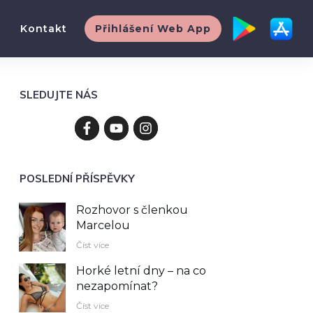
Kontakt
Přihlášení Web App
SLEDUJTE NÁS
POSLEDNÍ PŘÍSPĚVKY
Rozhovor s členkou
Marcelou
Číst více
Horké letní dny – na co
nezapomínat?
Číst více