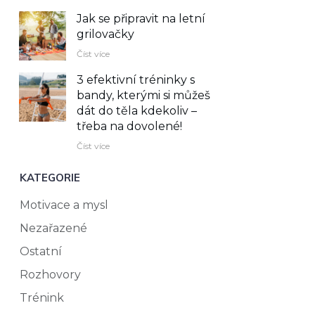
Jak se připravit na letní
grilovačky
Číst více
3 efektivní tréninky s
bandy, kterými si můžeš
dát do těla kdekoliv –⁠
třeba na dovolené!
Číst více
KATEGORIE
Motivace a mysl
Nezařazené
Ostatní
Rozhovory
Trénink