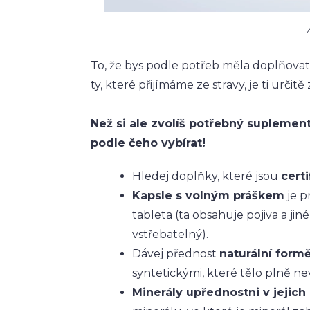
Z
To, že bys podle potřeb měla doplňovat 
ty, které přijímáme ze stravy, je ti určit
Než si ale zvolíš potřebný suplement
podle čeho vybírat!
Hledej doplňky, které jsou
cert
Kapsle s volným práškem
je p
tableta (ta obsahuje pojiva a ji
vstřebatelný).
Dávej přednost
naturální form
syntetickými, které tělo plně ne
Minerály upřednostni v jejic