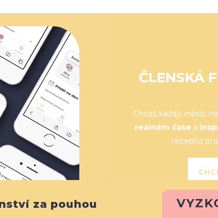
ČLENSKÁ F
Chceš každý měsíc n
reálném čase
a
insp
receptů pro
CHC
VYZK
nství za pouhou