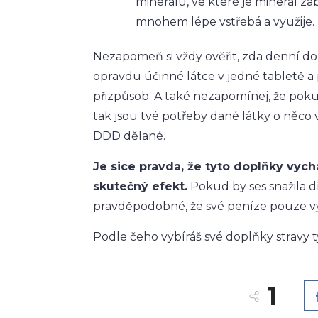
minerálu, ve které je minerál za
mnohem lépe vstřebá a využije.
Nezapomeň si vždy ověřit, zda denní 
opravdu účinné látce v jedné tabletě a
přizpůsob. A také nezapomínej, že poku
tak jsou tvé potřeby dané látky o něco 
DDD dělané.
Je sice pravda, že tyto doplňky vych
skutečný efekt.
Pokud by ses snažila dí
pravděpodobné, že své peníze pouze 
Podle čeho vybíráš své doplňky stravy 
1