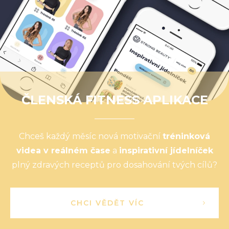
ČLENSKÁ FITNESS APLIKACE
Chceš každý měsíc nová motivační
tréninková
videa v reálném čase
a
inspirativní jídelníček
plný zdravých receptů pro dosahování tvých cílů?
CHCI VĚDĚT VÍC