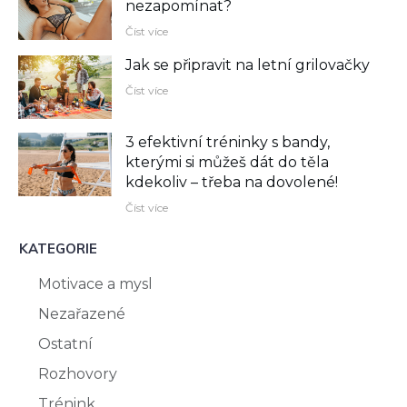
nezapomínat?
Číst více
Jak se připravit na letní grilovačky
Číst více
3 efektivní tréninky s bandy,
kterými si můžeš dát do těla
kdekoliv –⁠ třeba na dovolené!
Číst více
KATEGORIE
Motivace a mysl
Nezařazené
Ostatní
Rozhovory
Trénink