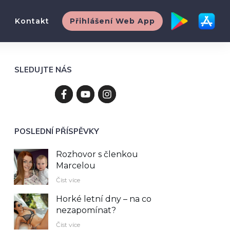
Kontakt
Přihlášení Web App
SLEDUJTE NÁS
POSLEDNÍ PŘÍSPĚVKY
Rozhovor s členkou
Marcelou
Číst více
Horké letní dny – na co
nezapomínat?
Číst více