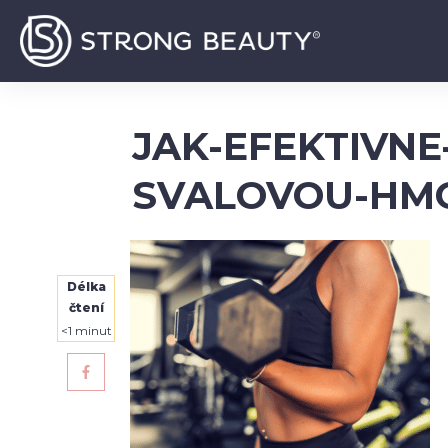
JAK-EFEKTIVN
SVALOVOU-HM
Délka
čtení
<1
minut