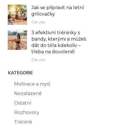
Jak se připravit na letní
grilovačky
Číst více
3 efektivní tréninky s
bandy, kterými si můžeš
dát do těla kdekoliv –⁠
třeba na dovolené!
Číst více
KATEGORIE
Motivace a mysl
Nezařazené
Ostatní
Rozhovory
Trénink