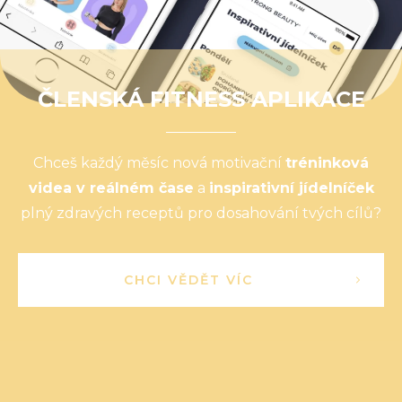
ČLENSKÁ FITNESS APLIKACE
Chceš každý měsíc nová motivační
tréninková
videa v reálném čase
a
inspirativní jídelníček
plný zdravých receptů pro dosahování tvých cílů?
CHCI VĚDĚT VÍC