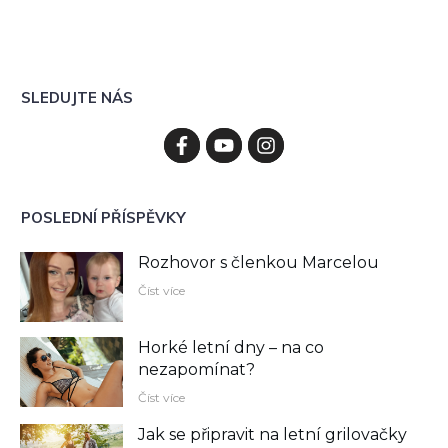
SLEDUJTE NÁS
POSLEDNÍ PŘÍSPĚVKY
Rozhovor s členkou Marcelou
Číst více
Horké letní dny – na co
nezapomínat?
Číst více
Jak se připravit na letní grilovačky