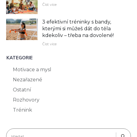
Číst více
3 efektivní tréninky s bandy,
kterými si můžeš dát do těla
kdekoliv –⁠ třeba na dovolené!
Číst více
KATEGORIE
Motivace a mysl
Nezařazené
Ostatní
Rozhovory
Trénink