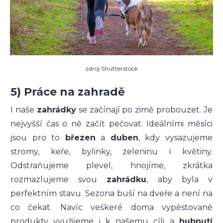
zdroj Shutterstock
5) Práce na zahradě
I naše
zahrádky
se začínají po zimě probouzet. Je
nejvyšší čas o ně začít pečovat. Ideálními měsíci
jsou pro to
březen
a
duben
, kdy vysazujeme
stromy, keře, bylinky, zeleninu i květiny.
Odstraňujeme plevel, hnojíme, zkrátka
rozmazlujeme svou
zahrádku
, aby byla v
perfektním stavu. Sezona buší na dveře a není na
co čekat. Navíc veškeré doma vypěstované
produkty využijeme i k našemu cíli a
hubnutí