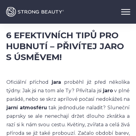
6 EFEKTIVNÍCH TIPŮ PRO
HUBNUTÍ – PŘIVÍTEJ JARO
S ÚSMĚVEM!
Oficiální příchod
jara
proběhl již před několika
týdny. Jak jsi na tom ale Ty? Přivítala jsi
jaro
v plné
parádě, nebo se skrz aprílové počasí nedokážeš na
jarní
atmosféru
tak jednoduše naladit? Sluneční
paprsky se ale nenechají držet dlouho zkrátka a
razí si k nám svou cestu. Květiny, zvířata a celá živá
příroda se již také probouzí. Začalo období barev,