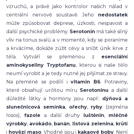
vzruchů, a právě jako kontrolor našich nálad v
centrální nervové soustavě. Jeho
nedostatek
může způsobovat deprese, úzkosti, nespavost a
další psychické problémy.
Serotonin
má také silný
vliv na tonus svalů a v momentě, kdy se poraníme
a krvácíme, dokáže zúžit cévy a snížit únik krve z
těla. Vytváří se přeměnou z
esenciální
aminokyseliny Tryptofanu
, kterou si naše tělo
neumí vyrobit a je tedy nutné jej přijímat ze stravy.
Na přeměně se podílí i
vitamin B6
. Potraviny,
které obsahují určitou míru
Serotoninu
a další
důležité látky a hormony jsou např.:
dýňová a
slunečnicová semínka
,
ořechy
,
ryby
(zejména
losos),
fazole
a další druhy
luštěnin
,
mléčné
výrobky
,
avokádo
,
banán
,
listová zelenina
,
krůtí
i
hovězí maso
. Vhodné jsou i
kakaové boby
. Není