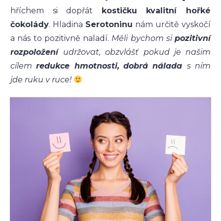
hříchem si dopřát
kostičku kvalitní hořké
čokolády
. Hladina
Serotoninu
nám určitě vyskočí
a nás to pozitivně naladí.
Měli bychom si
pozitivní
rozpoložení
udržovat, obzvlášť pokud je našim
cílem
redukce hmotnosti,
dobrá nálada
s ním
jde ruku v ruce!