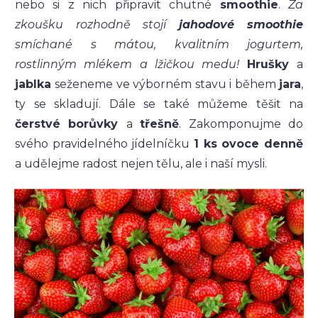
nebo si z nich připravit chutné
smoothie
.
Za
zkoušku rozhodně stojí
jahodové smoothie
smíchané s mátou, kvalitním jogurtem,
rostlinným mlékem a lžičkou medu!
Hrušky
a
jablka
seženeme ve výborném stavu i během
jara
,
ty se skladují. Dále se také můžeme těšit na
čerstvé borůvky
a
třešně
. Zakomponujme do
svého pravidelného jídelníčku
1 ks ovoce denně
a udělejme radost nejen tělu, ale i naší mysli.