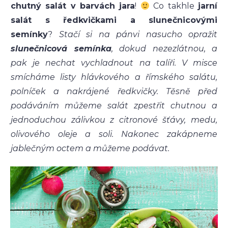
chutný salát v barvách jara
!
Co takhle
jarní
salát s ředkvičkami a slunečnicovými
semínky
?
Stačí si na pánvi nasucho opražit
slunečnicová semínka
, dokud nezezlátnou, a
pak je nechat vychladnout na talíři. V misce
smícháme listy hlávkového a římského salátu,
polníček a nakrájené ředkvičky. Těsně před
podáváním můžeme salát zpestřit chutnou a
jednoduchou zálivkou z citronové šťávy, medu,
olivového oleje a soli. Nakonec zakápneme
jablečným octem a můžeme podávat.