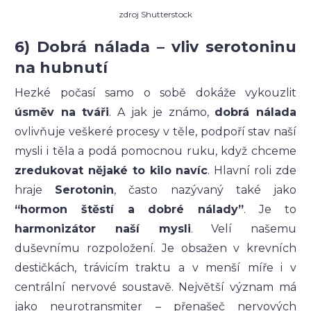
zdroj Shutterstock
6) Dobrá nálada – vliv serotoninu
na hubnutí
Hezké počasí samo o sobě dokáže vykouzlit
úsměv na tváři
. A jak je známo,
dobrá nálada
ovlivňuje veškeré procesy v těle, podpoří stav naší
mysli i těla a podá pomocnou ruku, když chceme
zredukovat nějaké to kilo navíc
. Hlavní roli zde
hraje
Serotonin
, často nazývaný také jako
“hormon štěstí a dobré nálady
”
. Je to
harmonizátor naší mysli
. Velí našemu
duševnímu rozpoložení. Je obsažen v krevních
destičkách, trávicím traktu a v menší míře i v
centrální nervové soustavě. Největší význam má
jako neurotransmiter – přenašeč nervových