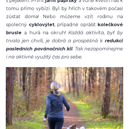
s pejskem. První
jarní paprsky
a vůně květin nás k
tomu přímo vybízí. Byl by hřích v takovém počasí
zůstat doma! Nebo můžeme vzít rodinu na
společný
cyklovýlet
, případně oprášit
kolečkové
brusle
a hurá na okruh!
Každá aktivita, byť by
trvala jen chvíli, je dobrá a prospěšná k
redukci
posledních povánočních kil
. Tak nezapomínejme
i na aktivně využitý čas pro sebe.