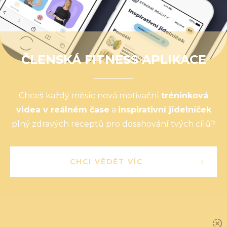
ČLENSKÁ FITNESS APLIKACE
Chceš každý měsíc nová motivační
tréninková
videa v reálném čase
a
inspirativní jídelníček
plný zdravých receptů pro dosahování tvých cílů?
CHCI VĚDĚT VÍC