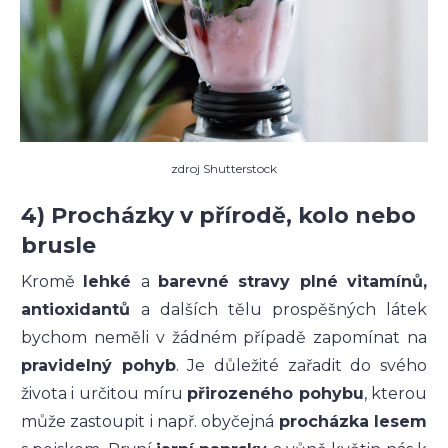
zdroj Shutterstock
4) Procházky v přírodě, kolo nebo
brusle
Kromě
lehké
a
barevné stravy
plné
vitamínů,
antioxidantů
a dalších tělu prospěšných látek
bychom neměli v žádném případě zapomínat na
pravidelný pohyb
. Je důležité zařadit do svého
života i určitou míru
přirozeného pohybu
, kterou
může zastoupit i např. obyčejná
procházka lesem