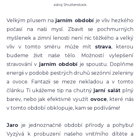
zdroj Shutterstock
Velkým plusem na
jarním období
je vliv hezkého
počasí na naši mysl. Zbavit se pochmurných
myšlenek a zimní lenosti není nic těžkého a velký
vliv v tomto směru může mít
strava
, kterou
budeme živit naše tělo. Možností vylepšení
stravování v
jarním období
je spoustu. Doplňme
energii v podobě pestrých druhů sezónní zeleniny
a ovoce. Fantazii se meze nekladou a v tomto
článku Ti ukážeme tip na chutný
jarní salát
plný
barev, nebo jak efektivně využít
ovoce
, které nás
v tomto období obklopuje, kam se podíváme!
Jaro
je jednoznačně období přírody a pohybu!
Vyzývá k probuzení našeho vnitřního dítěte a