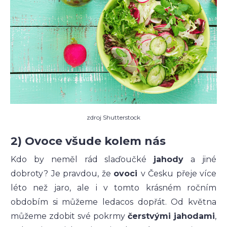
zdroj Shutterstock
2) Ovoce všude kolem nás
Kdo by neměl rád slaďoučké
jahody
a jiné
dobroty? Je pravdou, že
ovoci
v Česku přeje více
léto než jaro, ale i v tomto krásném ročním
obdobím si můžeme ledacos dopřát. Od května
můžeme zdobit své pokrmy
čerstvými jahodami
,