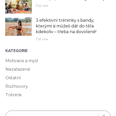
Číst více
3 efektivní tréninky s bandy,
kterými si můžeš dát do těla
kdekoliv –⁠ třeba na dovolené!
Číst více
KATEGORIE
Motivace a mysl
Nezařazené
Ostatní
Rozhovory
Trénink