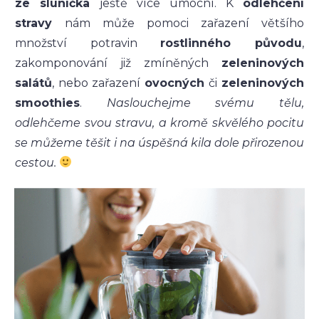
ze sluníčka
ještě více umocní. K
odlehčení
stravy
nám může pomoci zařazení většího
množství potravin
rostlinného původu
,
zakomponování již zmíněných
zeleninových
salátů
, nebo zařazení
ovocných
či
zeleninových
smoothies
.
Naslouchejme svému tělu,
odlehčeme svou stravu, a kromě skvělého pocitu
se můžeme těšit i na úspěšná kila dole přirozenou
cestou.