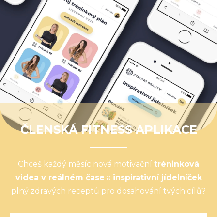
ČLENSKÁ FITNESS APLIKACE
Chceš každý měsíc nová motivační
tréninková
videa v reálném čase
a
inspirativní jídelníček
plný zdravých receptů pro dosahování tvých cílů?