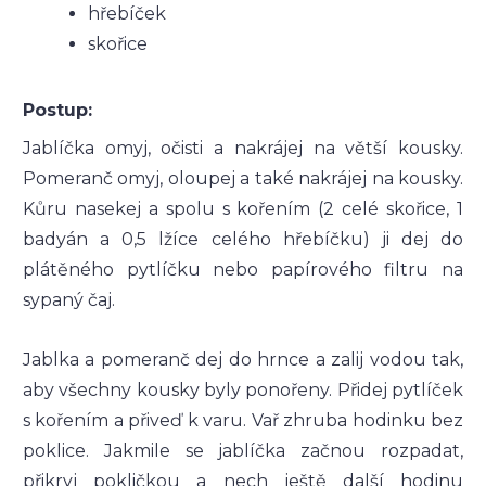
hřebíček
skořice
Postup:
Jablíčka omyj, očisti a nakrájej na větší kousky.
Pomeranč omyj, oloupej a také nakrájej na kousky.
Kůru nasekej a spolu s kořením (2 celé skořice, 1
badyán a 0,5 lžíce celého hřebíčku) ji dej do
plátěného pytlíčku nebo papírového filtru na
sypaný čaj.
Jablka a pomeranč dej do hrnce a zalij vodou tak,
aby všechny kousky byly ponořeny. Přidej pytlíček
s kořením a přiveď k varu. Vař zhruba hodinku bez
poklice. Jakmile se jablíčka začnou rozpadat,
přikryj pokličkou a nech ještě další hodinu