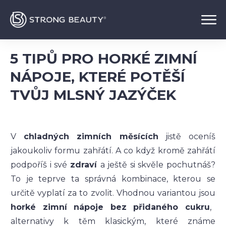
5 TIPŮ PRO HORKÉ ZIMNÍ
NÁPOJE, KTERÉ POTĚŠÍ
TVŮJ MLSNÝ JAZÝČEK
V
chladných zimních měsících
jistě oceníš
jakoukoliv formu zahřátí. A co když kromě zahřátí
podpoříš i své
zdraví
a ještě si skvěle pochutnáš?
To je teprve ta správná kombinace, kterou se
určitě vyplatí za to zvolit. Vhodnou variantou jsou
horké zimní nápoje bez přidaného cukru
,
alternativy k těm klasickým, které známe