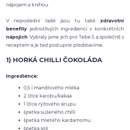
nápojem a knihou.
V neposlední řadě jsou tu také
zdravotní
benefity
jednotlivých ingrediencí v konkrétních
nápojích
. Vybraly jsme jich pro Tebe 5 a společně s
receptem si je teď postupně představíme.
1) HORKÁ CHILLI ČOKOLÁDA
Ingredience:
0,5 l mandlového mléka
2 lžíce karobu/kakaa
1 lžíce rýžového sirupu
špetka sušeného chilli
špetka mletého kardamomu
špetka soli