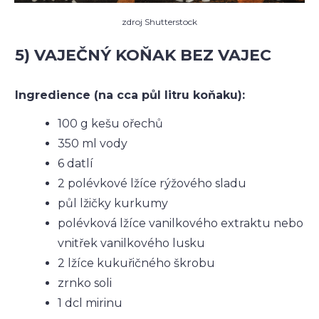
zdroj Shutterstock
5) VAJEČNÝ KOŇAK BEZ VAJEC
Ingredience (na cca půl litru koňaku
):
100 g kešu ořechů
350 ml vody
6 datlí
2 polévkové lžíce rýžového sladu
půl lžičky kurkumy
polévková lžíce vanilkového extraktu nebo
vnitřek vanilkového lusku
2 lžíce kukuřičného škrobu
zrnko soli
1 dcl mirinu