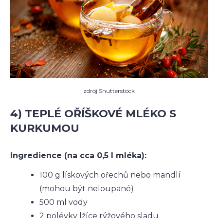
zdroj Shutterstock
4) TEPLÉ OŘÍŠKOVÉ MLÉKO S
KURKUMOU
Ingredience (na cca 0,5 l mléka):
100 g lískových ořechů nebo mandlí
(mohou být neloupané)
500 ml vody
2 polévky lžíce rýžového sladu