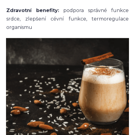
Zdravotní benefity:
podpora správné funkce
srdce, zlepšení cévní funkce, termoregulace
organismu