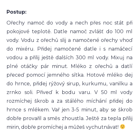
Postup:
Ořechy namoč do vody a nech přes noc stát při
pokojové teplotě. Datle namoč zvlášť do 100 ml
vody. Vodu z ořechů slij a namočené ořechy vhoď
do mixéru. Přidej namočené datle i s namáčecí
vodou a přilij ještě dalších 300 ml vody. Mixuj na
plné otáčky pár minut. Mléko z ořechů a datlí
přeceď pomocí jemného sítka. Hotové mléko dej
do hrnce, přidej rýžový sirup, kurkumu, vanilku a
zrnko soli. Přiveď k bodu varu. V 50 ml vody
rozmíchej škrob a za stálého míchání přidej do
hrnce s mlékem. Vař jen 3-5 minut, aby se škrob
dobře provařil a směs zhoustla. Ještě za tepla přilij
mirin, dobře promíchej a můžeš vychutnávat!