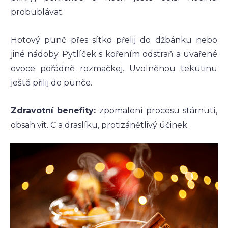
probublávat.
Hotový punč přes sítko přelij do džbánku nebo
jiné nádoby. Pytlíček s kořením odstraň a uvařené
ovoce pořádně rozmačkej. Uvolněnou tekutinu
ještě přilij do punče.
Zdravotní benefity:
zpomalení procesu stárnutí,
obsah vit. C a draslíku, protizánětlivý účinek.