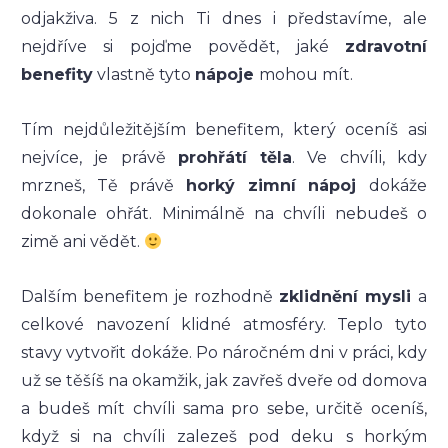
odjakživa. 5 z nich Ti dnes i představíme, ale
nejdříve si pojďme povědět, jaké
zdravotní
benefity
vlastně tyto
nápoje
mohou mít.
Tím nejdůležitějším benefitem, který oceníš asi
nejvíce, je právě
prohřátí těla
. Ve chvíli, kdy
mrzneš, Tě právě
horký zimní nápoj
dokáže
dokonale ohřát. Minimálně na chvíli nebudeš o
zimě ani vědět.
Dalším benefitem je rozhodně
zklidnění mysli
a
celkové navození klidné atmosféry. Teplo tyto
stavy vytvořit dokáže. Po náročném dni v práci, kdy
už se těšíš na okamžik, jak zavřeš dveře od domova
a budeš mít chvíli sama pro sebe, určitě oceníš,
když si na chvíli zalezeš pod deku s horkým