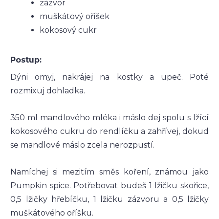
zázvor
muškátový oříšek
kokosový cukr
Postup:
Dýni omyj, nakrájej na kostky a upeč. Poté
rozmixuj dohladka.
350 ml mandlového mléka i máslo dej spolu s lžící
kokosového cukru do rendlíčku a zahřívej, dokud
se mandlové máslo zcela nerozpustí.
Namíchej si mezitím směs koření, známou jako
Pumpkin spice. Potřebovat budeš 1 lžičku skořice,
0,5 lžičky hřebíčku, 1 lžičku zázvoru a 0,5 lžičky
muškátového oříšku.