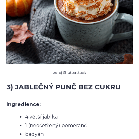
zdroj Shutterstock
3) JABLEČNÝ PUNČ BEZ CUKRU
Ingredience:
4 větší jablka
1 (neošetřený) pomeranč
badyán