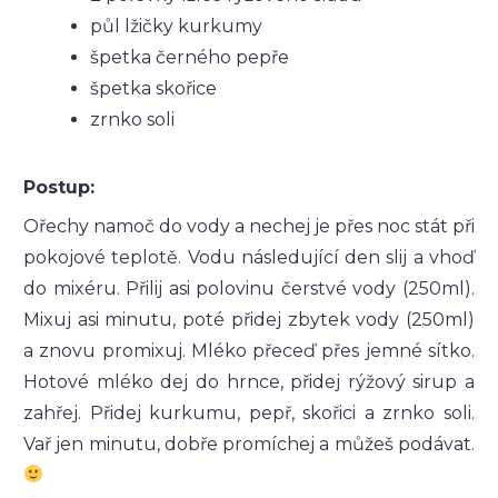
půl lžičky kurkumy
špetka černého pepře
špetka skořice
zrnko soli
Postup:
Ořechy namoč do vody a nechej je přes noc stát při
pokojové teplotě. Vodu následující den slij a vhoď
do mixéru. Přilij asi polovinu čerstvé vody (250ml).
Mixuj asi minutu, poté přidej zbytek vody (250ml)
a znovu promixuj. Mléko přeceď přes jemné sítko.
Hotové mléko dej do hrnce, přidej rýžový sirup a
zahřej. Přidej kurkumu, pepř, skořici a zrnko soli.
Vař jen minutu, dobře promíchej a můžeš podávat.