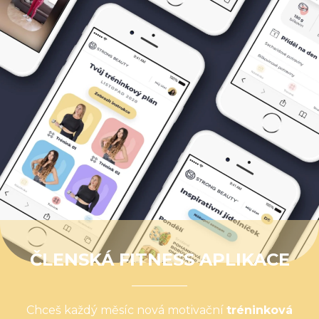
ČLENSKÁ FITNESS APLIKACE
Chceš každý měsíc nová motivační
tréninková