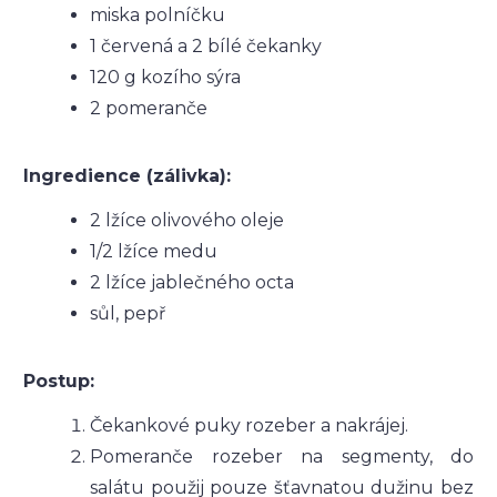
miska polníčku
1 červená a 2 bílé čekanky
120 g kozího sýra
2 pomeranče
Ingredience (zálivka):
2 lžíce olivového oleje
1/2 lžíce medu
2 lžíce jablečného octa
sůl, pepř
Postup:
Čekankové puky rozeber a nakrájej.
Pomeranče rozeber na segmenty, do
salátu použij pouze šťavnatou dužinu bez