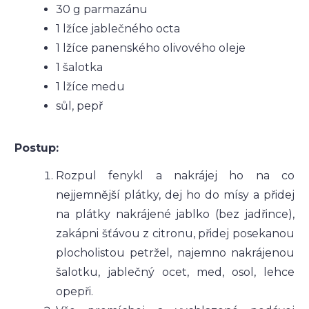
30 g parmazánu
1 lžíce jablečného octa
1 lžíce panenského olivového oleje
1 šalotka
1 lžíce medu
sůl, pepř
Postup:
Rozpul fenykl a nakrájej ho na co
nejjemnější plátky, dej ho do mísy a přidej
na plátky nakrájené jablko (bez jadřince),
zakápni šťávou z citronu, přidej posekanou
plocholistou petržel, najemno nakrájenou
šalotku, jablečný ocet, med, osol, lehce
opepři.