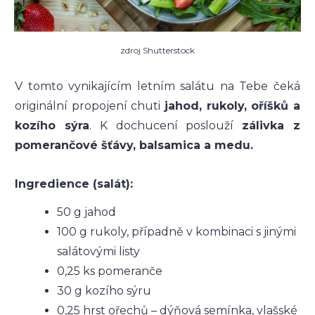
zdroj Shutterstock
V tomto vynikajícím letním salátu na Tebe čeká
originální propojení chuti
jahod, rukoly, oříšků a
kozího sýra
. K dochucení poslouží
zálivka z
pomerančové šťávy, balsamica a medu.
Ingredience (salát):
50 g jahod
100 g rukoly, případně v kombinaci s jinými
salátovými listy
0,25 ks pomeranče
30 g kozího sýru
0,25 hrst ořechů – dýňová semínka, vlašské