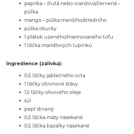
paprika – žlutá nebo oranžová/červená –
půlka
mango – půlka menšího/středního
půlka okurky
1 plátek uzeného/marinovaného tofu
1 lžička mandlových lupínků
Ingredience (zálivka):
0,5 lžičky jablečného octa
1 lžičky citronové šťávy
1,5 lžičky olivového oleje
sůl
pepř drcený
0,5 lžička máty nasekané
0,5 lžička bazalky nasekané