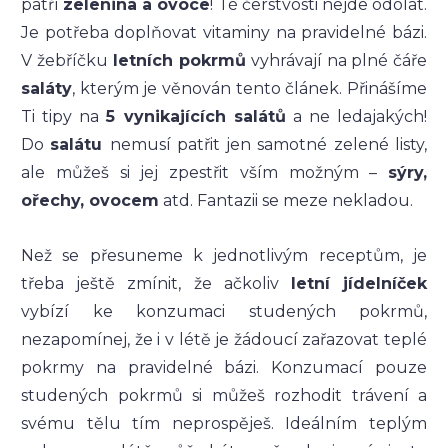
patří
zelenina a ovoce
! Té čerstvosti nejde odolat.
Je potřeba doplňovat vitaminy na pravidelné bázi.
V žebříčku
letních pokrmů
vyhrávají na plné čáře
saláty
, kterým je věnován tento článek. Přinášíme
Ti tipy na
5
vynikajících salátů
a ne ledajakých!
Do
salátu
nemusí patřit jen samotné zelené listy,
ale můžeš si jej zpestřit vším možným –
sýry,
ořechy, ovocem
atd. Fantazii se meze nekladou.
Než se přesuneme k jednotlivým receptům, je
třeba ještě zmínit, že ačkoliv
letní jídelníček
vybízí ke konzumaci studených pokrmů,
nezapomínej, že i v létě je žádoucí zařazovat teplé
pokrmy na pravidelné bázi. Konzumací pouze
studených pokrmů si můžeš rozhodit trávení a
svému tělu tím neprospěješ. Ideálním teplým