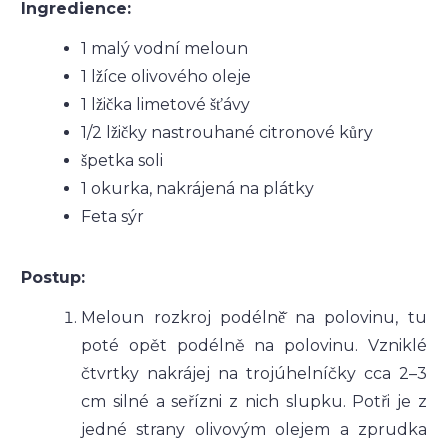
Ingredience:
1 malý vodní meloun
1 lžíce olivového oleje
1 lžička limetové šťávy
1/2 lžičky nastrouhané citronové kůry
špetka soli
1 okurka, nakrájená na plátky
Feta sýr
Postup:
Meloun rozkroj podélně̌ na polovinu, tu
poté opět podélně na polovinu. Vzniklé
čtvrtky nakrájej na trojúhelníčky cca 2–3
cm silné a seřízni z nich slupku. Potři je z
jedné strany olivovým olejem a zprudka