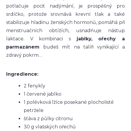
potlačuje pocit nadýmání, je prospěšný pro
srdíčko, protože srovnává krevní tlak a také
stabilizuje hladinu ženských hormonů, pomáhá při
menstruačních obtížích, usnadňuje nástup
laktace. V kombinaci s
jablky, ořechy a
parmazánem
budeš mít na talíři vynikající a
zdravý pokrm…
Ingredience:
2 fenykly
1 červené jablko
1 polévková lžíce posekané plocholisté
petržele
šťáva z půlky citronu
30 g vlašských ořechů