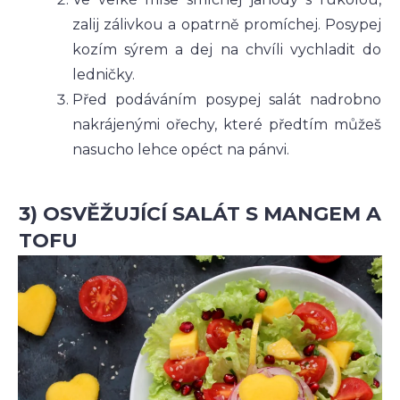
zalij zálivkou a opatrně promíchej. Posypej
kozím sýrem a dej na chvíli vychladit do
ledničky.
Před podáváním posypej salát nadrobno
nakrájenými ořechy, které předtím můžeš
nasucho lehce opéct na pánvi.
3) OSVĚŽUJÍCÍ SALÁT S MANGEM A
TOFU