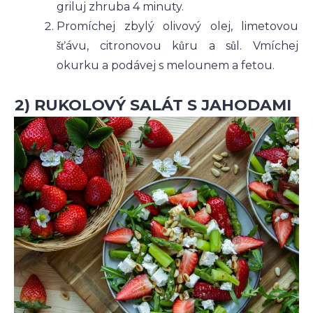
griluj zhruba 4 minuty.
Promíchej zbylý olivový olej, limetovou
šťávu, citronovou kůru a sůl. Vmíchej
okurku a podávej s melounem a fetou.
2) RUKOLOVÝ SALÁT S JAHODAMI