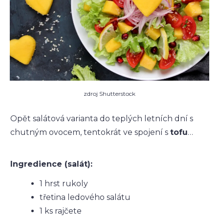
zdroj Shutterstock
Opět salátová varianta do teplých letních dní s
chutným ovocem, tentokrát ve spojení s
tofu
…
Ingredience (salát):
1 hrst rukoly
třetina ledového salátu
1 ks rajčete