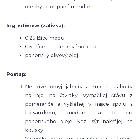
ořechy či loupané mandle
Ingredience (zálivka):
0,25 lžíce medu
0,5 lžíce balzamikového octa
panenský olivový olej
Postup:
Nejdříve omyj jahody a rukolu. Jahody
nakrájej na čtvrtky. Vymačkej šťávu z
pomeranče a vyšlehej v misce spolu s
balsamikem, medem a trochou
panenského oleje. Kozí sýr nakrájej na
kousky.
Ve velké míse smíchej jahody s rukolou,