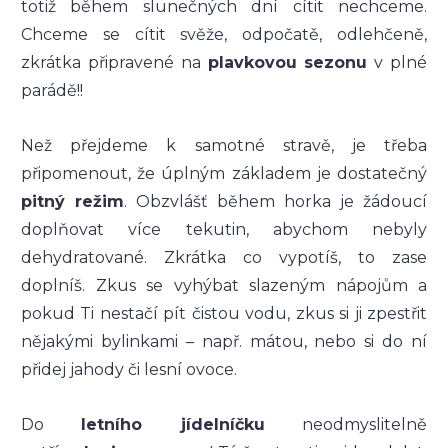
totiž během slunečných dní cítit nechceme.
Chceme se cítit svěže, odpočatě, odlehčeně,
zkrátka připravené na
plavkovou sezonu
v plné
parádě!!
Než přejdeme k samotné stravě, je třeba
připomenout, že úplným základem je dostatečný
pitný režim
. Obzvlášť během horka je žádoucí
doplňovat více tekutin, abychom nebyly
dehydratované. Zkrátka co vypotíš, to zase
doplníš. Zkus se vyhýbat slazeným nápojům a
pokud Ti nestačí pít čistou vodu, zkus si ji zpestřit
nějakými bylinkami – např. mátou, nebo si do ní
přidej jahody či lesní ovoce.
Do
letního jídelníčku
neodmyslitelně