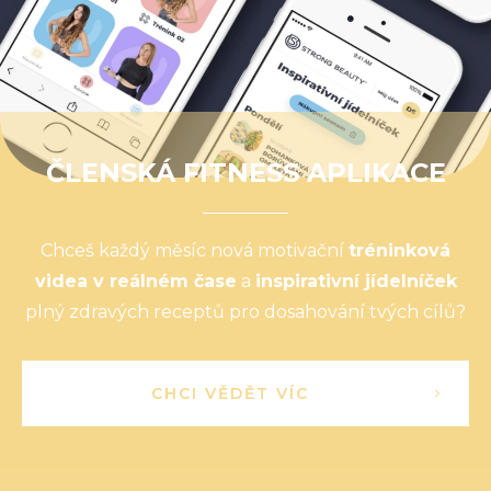
ČLENSKÁ FITNESS APLIKACE
Chceš každý měsíc nová motivační
tréninková
videa v reálném čase
a
inspirativní jídelníček
plný zdravých receptů pro dosahování tvých cílů?
CHCI VĚDĚT VÍC