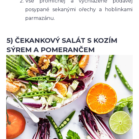
Vše promíchej a vychlazené podávej
posypané sekanými ořechy a hoblinkami
parmazánu.
5) ČEKANKOVÝ SALÁT S KOZÍM
SÝREM A POMERANČEM