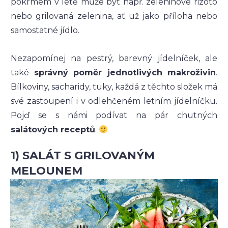
pokrmem v létě může být např. zeleninové rizoto
nebo grilovaná zelenina, ať už jako příloha nebo
samostatné jídlo.
Nezapomínej na pestrý, barevný jídelníček, ale
také
správný poměr jednotlivých makroživin
.
Bílkoviny, sacharidy, tuky, každá z těchto složek má
své zastoupení i v odlehčeném letním jídelníčku.
Pojď se s námi podívat na pár chutných
salátových receptů
.
1) SALÁT S GRILOVANÝM
MELOUNEM