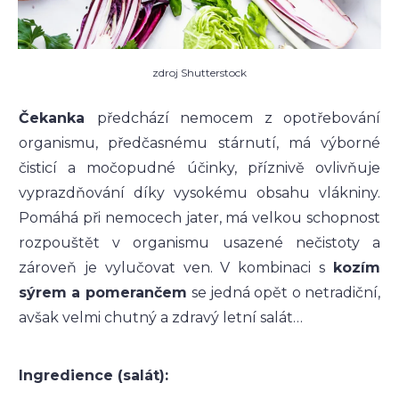
zdroj Shutterstock
Čekanka
předchází nemocem z opotřebování
organismu, předčasnému stárnutí, má výborné
čisticí a močopudné účinky, příznivě ovlivňuje
vyprazdňování díky vysokému obsahu vlákniny.
Pomáhá při nemocech jater, má velkou schopnost
rozpouštět v organismu usazené nečistoty a
zároveň je vylučovat ven. V kombinaci s
kozím
sýrem a
pomerančem
se jedná opět o netradiční,
avšak velmi chutný a zdravý letní salát…
Ingredience (salát):