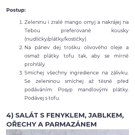
Postup:
Zeleninu i zralé mango omyj a nakrájej na
Tebou preferované kousky
(nudličky/plátky/kostičky).
Na pánev dej trošku olivového oleje a
osmaž plátky tofu tak, aby se mírně
prohřály.
Smíchej všechny ingredience na zálivku.
Se zeleninou smíchej až těsně před
podáváním. Posyp mandlovými plátky.
Podávej s tofu.
4) SALÁT S FENYKLEM, JABLKEM,
OŘECHY A PARMAZÁNEM