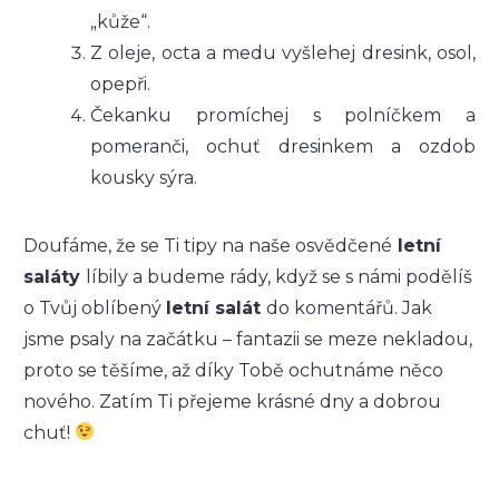
„kůže“.
Z oleje, octa a medu vyšlehej dresink, osol,
opepři.
Čekanku promíchej s polníčkem a
pomeranči, ochuť dresinkem a ozdob
kousky sýra.
Doufáme, že se Ti tipy na naše osvědčené
letní
saláty
líbily a budeme rády, když se s námi podělíš
o Tvůj oblíbený
letní salát
do komentářů. Jak
jsme psaly na začátku – fantazii se meze nekladou,
proto se těšíme, až díky Tobě ochutnáme něco
nového. Zatím Ti přejeme krásné dny a dobrou
chuť!