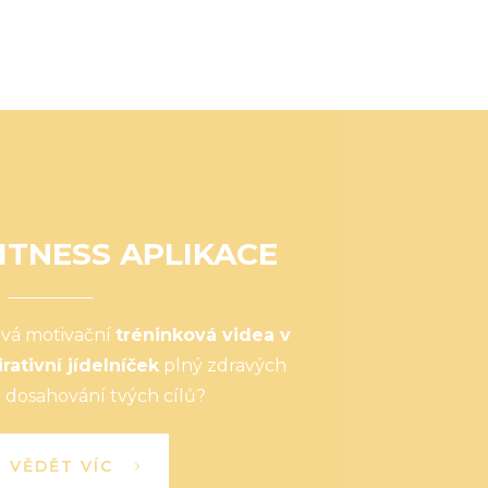
ITNESS APLIKACE
ová motivační
tréninková videa v
irativní jídelníček
plný zdravých
 dosahování tvých cílů?
I VĚDĚT VÍC