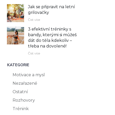
Jak se připravit na letní
grilovačky
Číst více
3 efektivní tréninky s
bandy, kterými si můžeš
dát do těla kdekoliv –⁠
třeba na dovolené!
Číst více
KATEGORIE
Motivace a mysl
Nezařazené
Ostatní
Rozhovory
Trénink