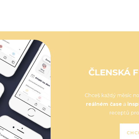
ČLENSKÁ F
Chceš každý měsíc n
reálném čase
a
insp
receptů pro
CHC