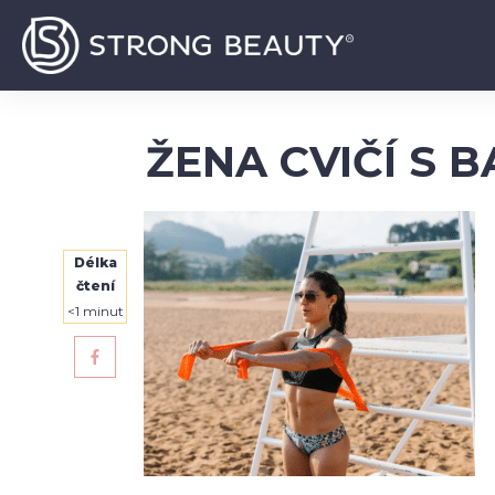
ŽENA CVIČÍ S 
Délka
čtení
<1
minut