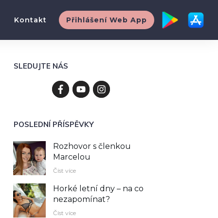
Kontakt
Přihlášení Web App
SLEDUJTE NÁS
POSLEDNÍ PŘÍSPĚVKY
Rozhovor s členkou
Marcelou
Číst více
Horké letní dny – na co
nezapomínat?
Číst více