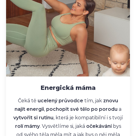
Energická máma
Čeká tě
ucelený průvodce
tím, jak
znovu
najít energii
,
pochopit své tělo po porodu
a
vytvořit si rutinu
, která je kompatibilní i s tvojí
rolí mámy
. Vysvětlíme si, jaká
očekávání
bys
od svého těla měla mít a jak bys o něj měla