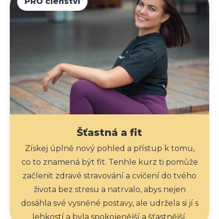
PRO členství
Šťastná a fit
Získej úplně nový pohled a přístup k tomu,
co to znamená být fit. Tenhle kurz ti pomůže
začlenit zdravé stravování a cvičení do tvého
života bez stresu a natrvalo, abys nejen
dosáhla své vysněné postavy, ale udržela si jí s
lehkostí a byla spokojenější a šťastnější.