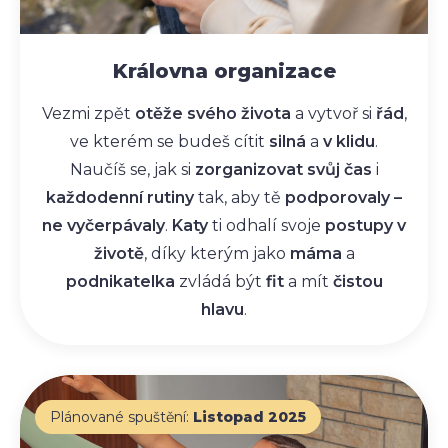
Královna organizace
Vezmi zpět
otěže svého života
a vytvoř si
řád
,
ve kterém se budeš cítit
silná
a
v klidu
.
Naučíš se, jak si
zorganizovat svůj čas
i
každodenní rutiny
tak, aby tě
podporovaly –
ne vyčerpávaly
.
Katy
ti odhalí svoje
postupy v
životě
, díky kterým jako
máma
a
podnikatelka
zvládá být
fit
a mít
čistou
hlavu
.
Plánované spuštění:
Listopad 2025