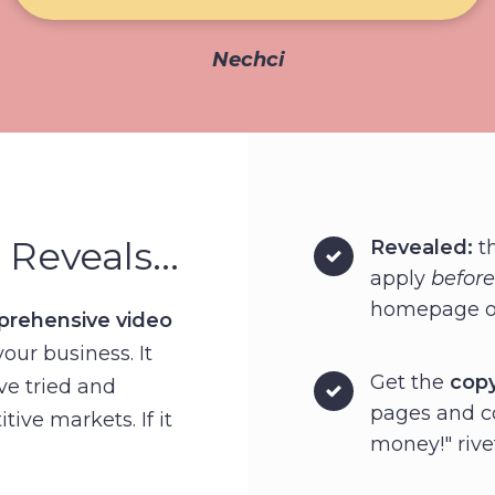
Nechci
Reveals...
Revealed:
t
apply
before
homepage or
rehensive video
our business. It
Get the
copy
e tried and
pages and c
ive markets. If it
money!" rive