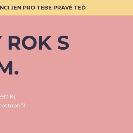
NCI JEN PRO TEBE PRÁVĚ TEĎ
 ROK S
M.
 997 Kč
dostupná!