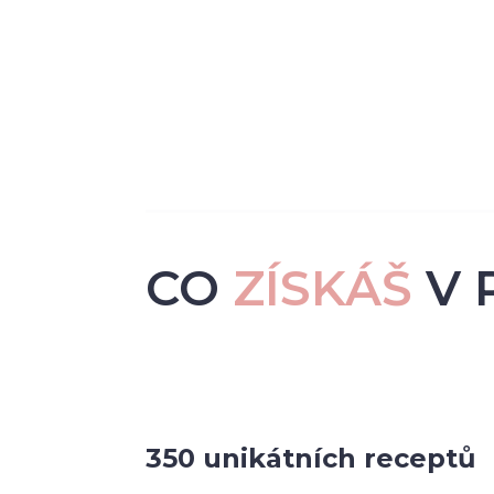
CO
ZÍSKÁŠ
V 
350 unikátních receptů