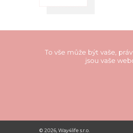
To vše může být vaše, práv
jsou vaše webo
©
2026
,
Way4life s.r.o.