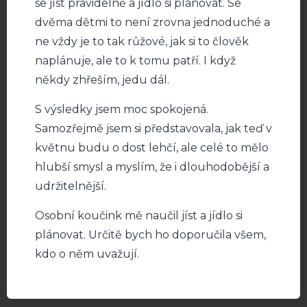
se jíst pravidelně a jídlo si plánovat. Se
dvěma dětmi to není zrovna jednoduché a
ne vždy je to tak růžové, jak si to člověk
naplánuje, ale to k tomu patří. I když
někdy zhřeším, jedu dál.
S výsledky jsem moc spokojená.
Samozřejmě jsem si představovala, jak teď v
květnu budu o dost lehčí, ale celé to mělo
hlubší smysl a myslím, že i dlouhodobější a
udržitelnější.
Osobní koučink mě naučil jíst a jídlo si
plánovat. Určitě bych ho doporučila všem,
kdo o něm uvažují.