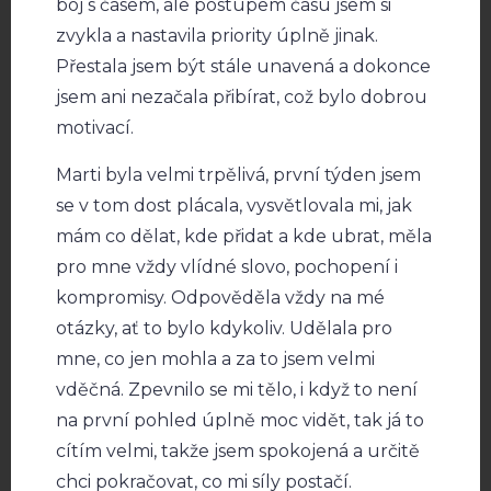
boj s časem, ale postupem času jsem si
zvykla a nastavila priority úplně jinak.
Přestala jsem být stále unavená a dokonce
jsem ani nezačala přibírat, což bylo dobrou
motivací.
Marti byla velmi trpělivá, první týden jsem
se v tom dost plácala, vysvětlovala mi, jak
mám co dělat, kde přidat a kde ubrat, měla
pro mne vždy vlídné slovo, pochopení i
kompromisy. Odpověděla vždy na mé
otázky, ať to bylo kdykoliv. Udělala pro
mne, co jen mohla a za to jsem velmi
vděčná. Zpevnilo se mi tělo, i když to není
na první pohled úplně moc vidět, tak já to
cítím velmi, takže jsem spokojená a určitě
chci pokračovat, co mi síly postačí.