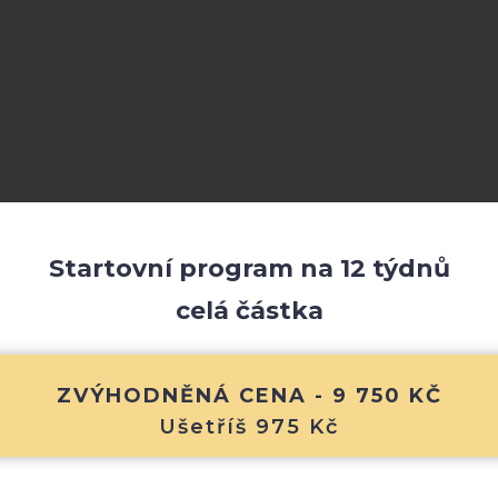
Startovní program na 12 týdnů
celá částka
ZVÝHODNĚNÁ CENA - 9 750 KČ
Ušetříš 975 Kč