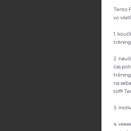
Tento F
vo všetk
1. kouč
tréning
2. nauči
čas potr
tréning
na seba
to!!!!! 
3. motiv
4. veee