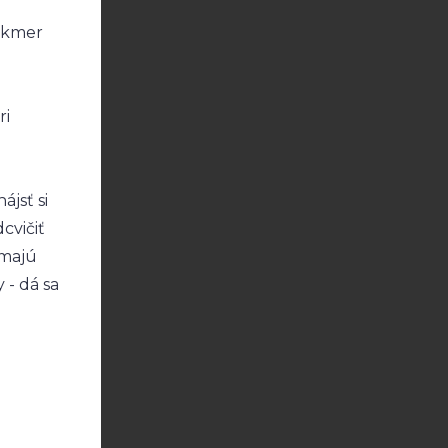
takmer
ri
ájsť si
dcvičiť
emajú
 - dá sa