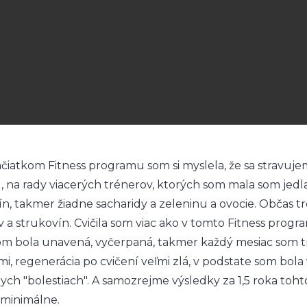
čiatkom Fitness programu som si myslela, že sa stravuje
), na rady viacerých trénerov, ktorých som mala som jedl
ín, takmer žiadne sacharidy a zeleninu a ovocie. Občas t
 a strukovín. Cvičila som viac ako v tomto Fitness progr
om bola unavená, vyčerpaná, takmer každý mesiac som t
i, regenerácia po cvičení veľmi zlá, v podstate som bola
ych "bolestiach". A samozrejme výsledky za 1,5 roka toht
 minimálne.