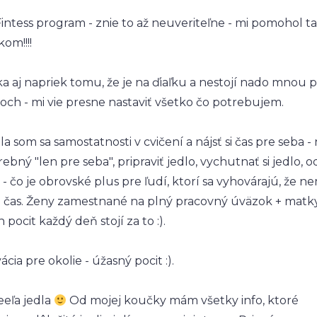
intess program - znie to až neuveriteľne - mi pomohol 
om!!!!
ka aj napriek tomu, že je na ďiaľku a nestojí nado mnou p
och - mi vie presne nastaviť všetko čo potrebujem.
la som sa samostatnosti v cvičení a nájsť si čas pre seba - n
ebný "len pre seba", pripraviť jedlo, vychutnať si jedlo, o
 - čo je obrovské plus pre ľudí, ktorí sa vyhovárajú, že n
 čas. Ženy zamestnané na plný pracovný úväzok + matky
Ten pocit každý deň stojí za to :).
ácia pre okolie - úžasný pocit :).
eeľa jedla
Od mojej koučky mám všetky info, ktoré