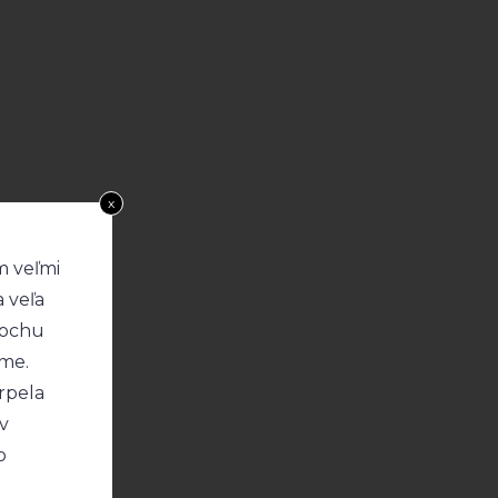
x
m veľmi
a veľa
rochu
ame.
rpela
 v
o