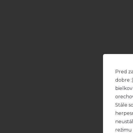
Pred za
dobre :
bielkov
orechov
Stále s
herpesm
neustál
režimu